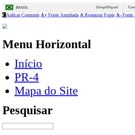
Simplifique!
Com
BRASIL
C
Aplicar Contraste
A+
Fonte Ampliada
A
Restaurar Fonte
A-
Fonte 
Menu Horizontal
Início
PR-4
Mapa do Site
Pesquisar