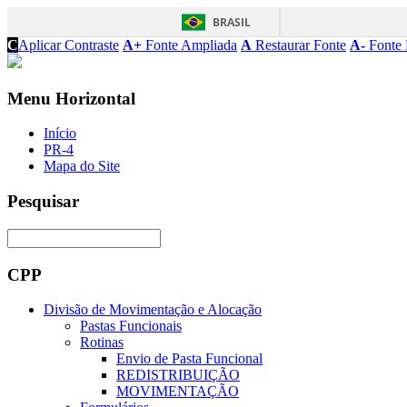
BRASIL
C
Aplicar Contraste
A+
Fonte Ampliada
A
Restaurar Fonte
A-
Fonte 
Menu Horizontal
Início
PR-4
Mapa do Site
Pesquisar
CPP
Divisão de Movimentação e Alocação
Pastas Funcionais
Rotinas
Envio de Pasta Funcional
REDISTRIBUIÇÃO
MOVIMENTAÇÃO