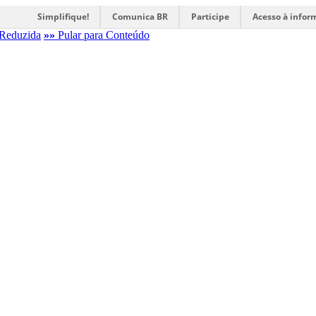
Simplifique!
Comunica BR
Participe
Acesso à infor
Reduzida
»»
Pular para Conteúdo