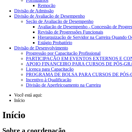
Formulários
Remoção
Divisão de Admissão
Divisão de Avaliação de Desempenho
Seção de Avaliação de Desempenho
Avaliação de Desempenho - Concessão de Progres
Revisão de Progressões Funcionais
Hierarquização de Servidor na Carreira Quando O
Estágio Probatório
Divisão de Desenvolvimento
Progressão por Capacitação Profissional
PARTICIPAÇÃO EM EVENTOS EXTERNOS E CO
APOIO FINANCEIRO PARA CURSOS DE PÓS-
Licença para Capacitação
PROGRAMA DE BOLSA PARA CURSOS DE PÓS-
Incentivo à Qualificação
Divisão de Aperfeiçoamento na Carreira
Você está aqui:
Início
Início
Sobre a coordenação