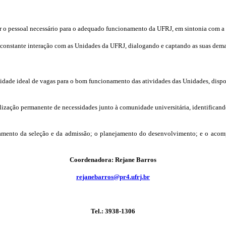
 o pessoal necessário para o adequado funcionamento da UFRJ, em sintonia com a con
 constante interação com as Unidades da UFRJ, dialogando e captando as suas deman
antidade ideal de vagas para o bom funcionamento das atividades das Unidades, disp
lização permanente de necessidades junto à comunidade universitária, identificand
amento da seleção e da admissão; o planejamento do desenvolvimento; e o acom
Coordenadora: Rejane Barros
rejanebarros@pr4.ufrj.br
Tel.: 3938-1306